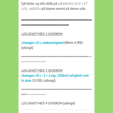
Sjå bilder og info; klikk på
URAVEGEN 10 D 1.ET
LEIL. «NORD»
på linjene øverst på denne sida
========================================
===========================
LEILIGHEIT MED 2 SOVEROM:
Uravegen 10 c, sokkelleiligheit
60kvm 6.900,-
(utleigd)
======================================
==
==============
LEILIGHEIT MED 3 SOVEROM:
Uravegen 10 c : 1.+ 2.etg
.: 105kvm Leiligheit over
to plan
10.500,- (utleigd)
========================================
===
===========
LEILIGHEIT MED 4 SOVEROM
: (utleigd)