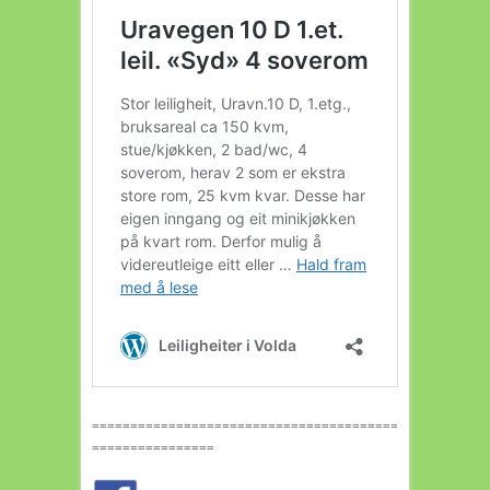
========================================
================